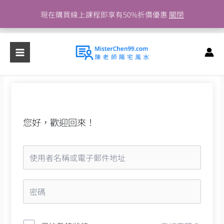
跳
現在購買線上課程即享有50%折價優惠
關閉
至
主
要
內
容
您好，歡迎回來！