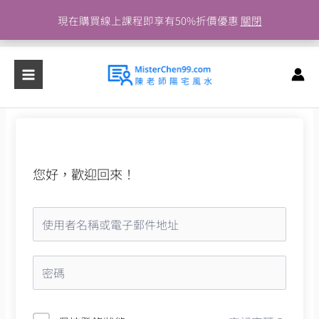
跳
現在購買線上課程即享有50%折價優惠
關閉
至
主
要
內
容
您好，歡迎回來！