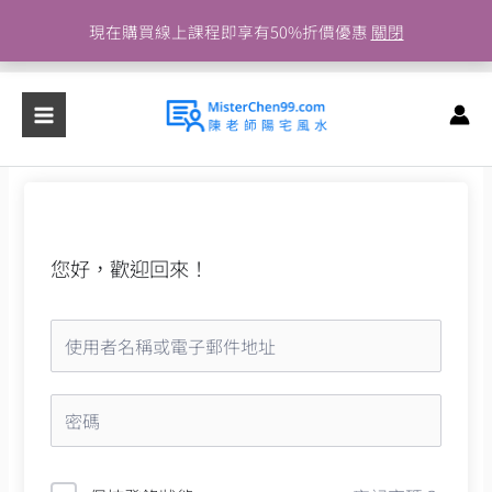
跳
現在購買線上課程即享有50%折價優惠
關閉
至
主
要
內
容
您好，歡迎回來！