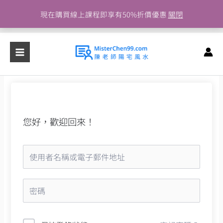
跳
現在購買線上課程即享有50%折價優惠
關閉
至
主
要
內
容
您好，歡迎回來！