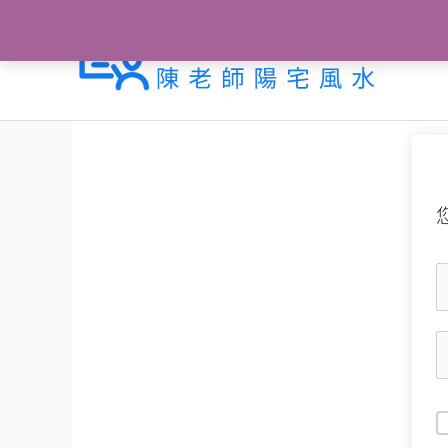
跳
至
主
要
內
容