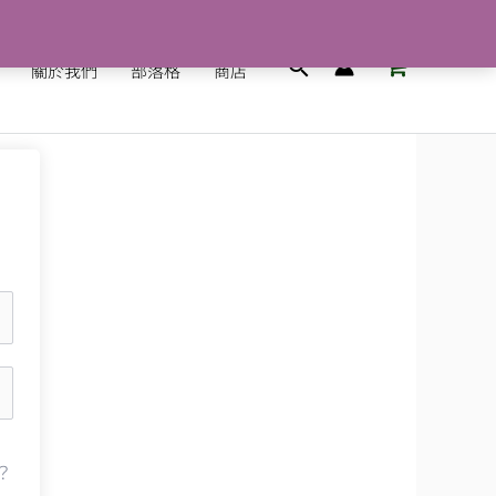
搜
關於我們
部落格
商店
尋
？