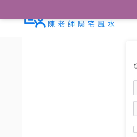
跳
至
主
要
內
容