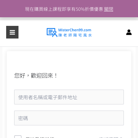
跳
現在購買線上課程即享有50%折價優惠
關閉
至
主
要
內
容
您好，歡迎回來！