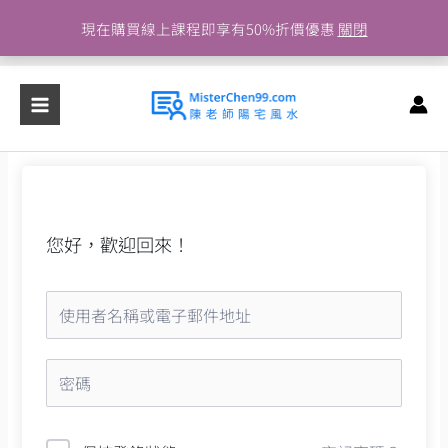
跳
現在購買線上課程即享有50%折價優惠
關閉
至
主
要
內
容
您好，歡迎回來！