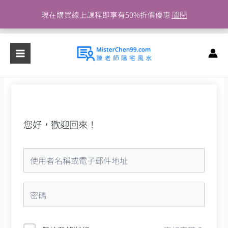
跳
現在購買線上課程即享有50%折價優惠
關閉
至
主
要
內
容
您好，歡迎回來！