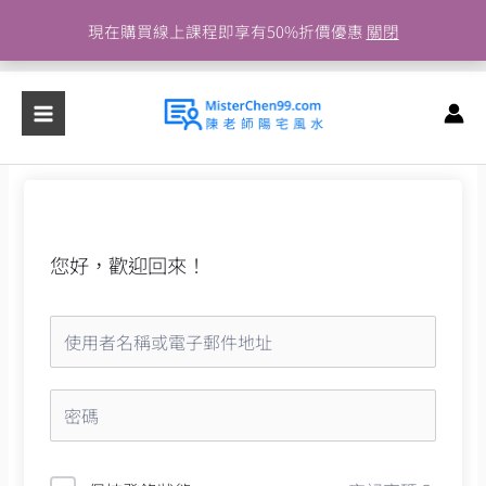
跳
現在購買線上課程即享有50%折價優惠
關閉
至
主
要
內
容
您好，歡迎回來！