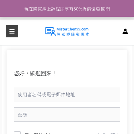
跳
現在購買線上課程即享有50%折價優惠
關閉
至
主
要
內
容
您好，歡迎回來！