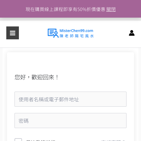
跳
現在購買線上課程即享有50%折價優惠
關閉
至
主
要
內
容
您好，歡迎回來！