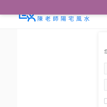
跳
至
主
要
內
容