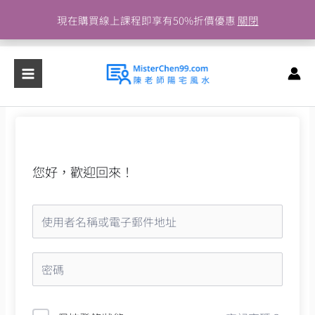
跳
現在購買線上課程即享有50%折價優惠
關閉
至
主
要
內
容
您好，歡迎回來！