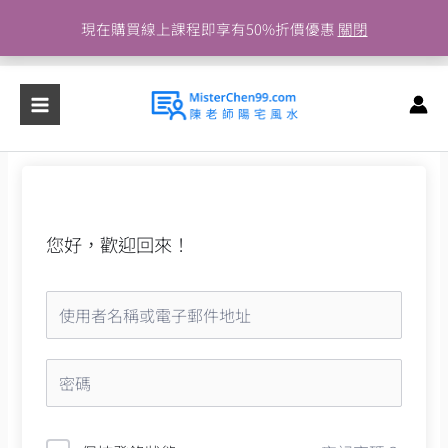
跳
現在購買線上課程即享有50%折價優惠
關閉
至
主
要
內
容
您好，歡迎回來！