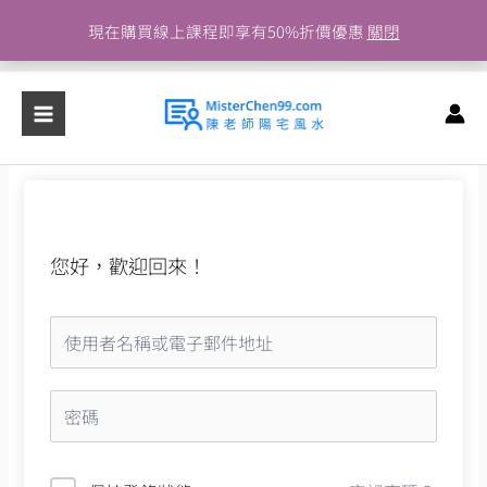
跳
現在購買線上課程即享有50%折價優惠
關閉
至
主
要
內
容
您好，歡迎回來！