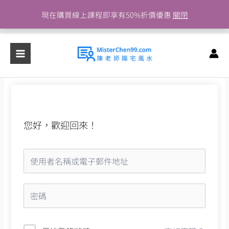
跳
現在購買線上課程即享有50%折價優惠
關閉
至
主
要
內
容
您好，歡迎回來！