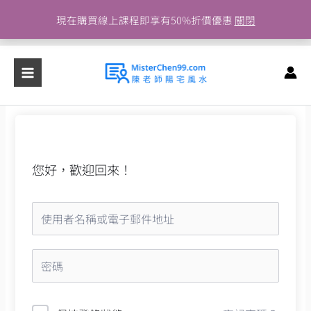
跳
現在購買線上課程即享有50%折價優惠
關閉
至
主
要
內
容
您好，歡迎回來！