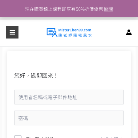
跳
現在購買線上課程即享有50%折價優惠
關閉
至
主
要
內
容
您好，歡迎回來！