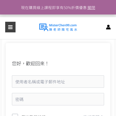
跳
現在購買線上課程即享有50%折價優惠
關閉
至
主
要
內
容
您好，歡迎回來！