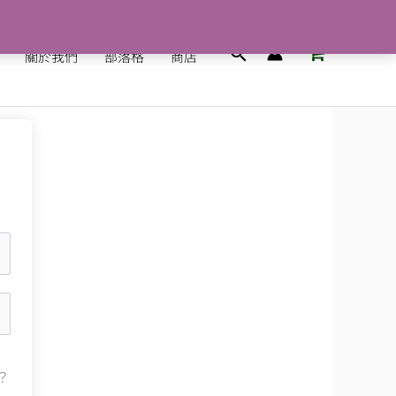
搜
關於我們
部落格
商店
尋
？