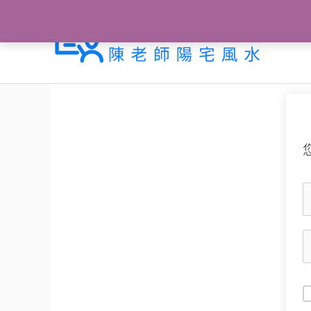
跳
至
主
要
內
容