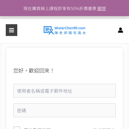
跳
現在購買線上課程即享有50%折價優惠
關閉
至
主
要
內
容
您好，歡迎回來！