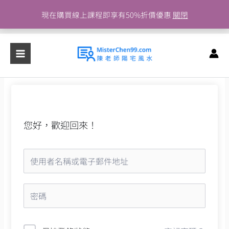
跳
現在購買線上課程即享有50%折價優惠
關閉
至
主
要
內
容
您好，歡迎回來！