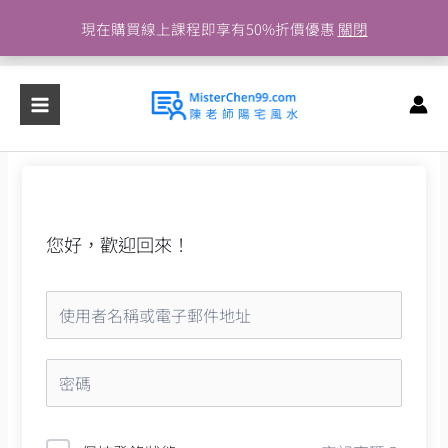
跳
現在購買線上課程即享有50%折價優惠
關閉
至
主
要
內
容
您好，歡迎回來！