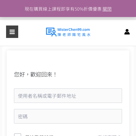
跳
現在購買線上課程即享有50%折價優惠
關閉
至
主
要
內
容
您好，歡迎回來！