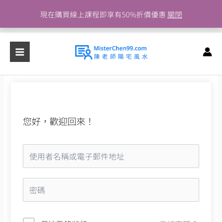
跳
現在購買線上課程即享有50%折價優惠
關閉
至
主
要
內
容
您好，歡迎回來！