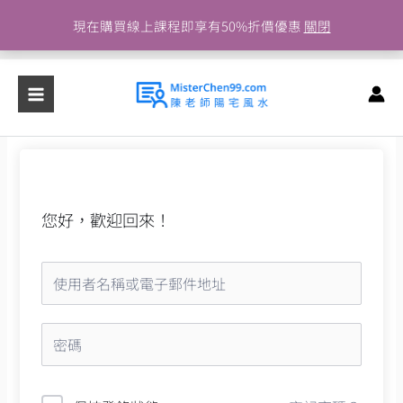
跳
現在購買線上課程即享有50%折價優惠
關閉
至
主
要
內
容
您好，歡迎回來！