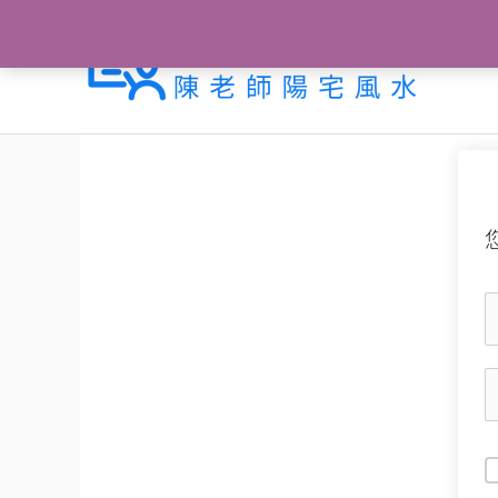
跳
至
主
要
內
容