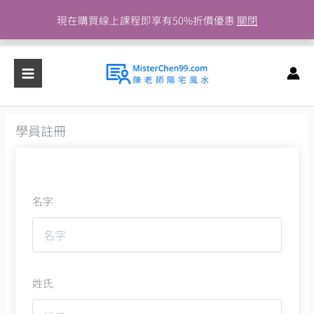
跳
現在購買線上課程即享有50%折價優惠
關閉
至
主
要
內
容
學員註冊
名字
姓氏