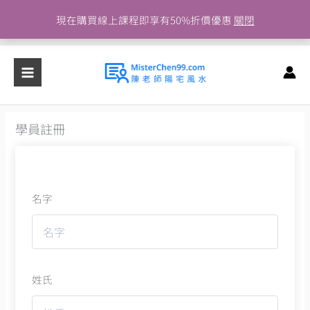
跳
現在購買線上課程即享有50%折價優惠
關閉
至
主
要
內
容
學員註冊
名字
姓氏