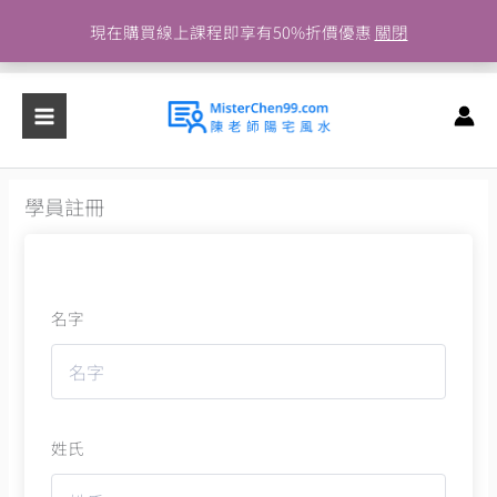
跳
現在購買線上課程即享有50%折價優惠
關閉
至
主
要
內
容
學員註冊
名字
姓氏