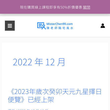
跳
現在購買線上課程即享有50%折價優惠
關閉
至
主
要
內
容
2022 年 12 月
《2023年歲次癸卯天元九星擇日
《2023
年
便覽》已經上架
歲