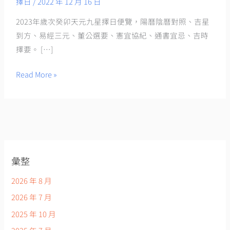
次
擇日
/
2022 年 12 月 16 日
癸
2023年歲次癸卯天元九星擇日便覽，陽曆陰曆對照、吉星
卯
到方、易經三元、董公選要、憲宜協紀、通書宜忌、吉時
天
擇要。 […]
元
九
Read More »
星
擇
日
便
覽》
已
彙整
經
2026 年 8 月
上
架
2026 年 7 月
2025 年 10 月